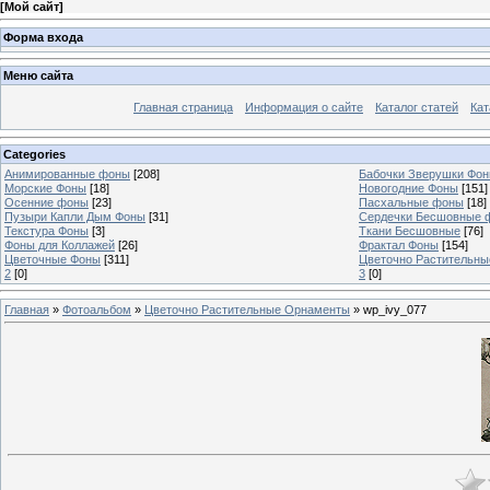
[
Мой сайт
]
Форма входа
Меню сайта
Главная страница
Информация о сайте
Каталог статей
Кат
Categories
Анимированные фоны
[208]
Бабочки Зверушки Фо
Морские Фоны
[18]
Новогодние Фоны
[151]
Осенние фоны
[23]
Пасхальные фоны
[18]
Пузыри Капли Дым Фоны
[31]
Сердечки Бесшовные 
Текстура Фоны
[3]
Ткани Бесшовные
[76]
Фоны для Коллажей
[26]
Фрактал Фоны
[154]
Цветочные Фоны
[311]
Цветочно Растительн
2
[0]
3
[0]
Главная
»
Фотоальбом
»
Цветочно Растительные Орнаменты
» wp_ivy_077