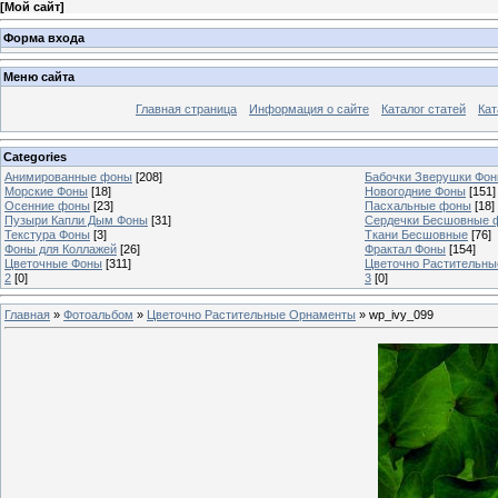
[
Мой сайт
]
Форма входа
Меню сайта
Главная страница
Информация о сайте
Каталог статей
Кат
Categories
Анимированные фоны
[208]
Бабочки Зверушки Фо
Морские Фоны
[18]
Новогодние Фоны
[151]
Осенние фоны
[23]
Пасхальные фоны
[18]
Пузыри Капли Дым Фоны
[31]
Сердечки Бесшовные 
Текстура Фоны
[3]
Ткани Бесшовные
[76]
Фоны для Коллажей
[26]
Фрактал Фоны
[154]
Цветочные Фоны
[311]
Цветочно Растительн
2
[0]
3
[0]
Главная
»
Фотоальбом
»
Цветочно Растительные Орнаменты
» wp_ivy_099