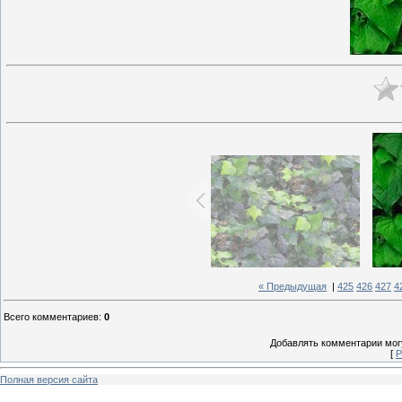
« Предыдущая
|
425
426
427
4
Всего комментариев
:
0
Добавлять комментарии могу
[
Р
Полная версия сайта