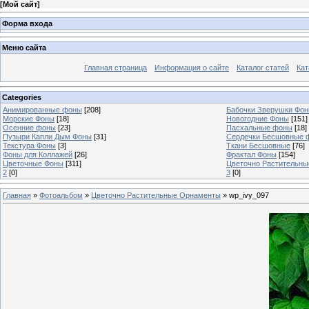
[
Мой сайт
]
Форма входа
Меню сайта
Главная страница
Информация о сайте
Каталог статей
Кат
Categories
Анимированные фоны
[208]
Бабочки Зверушки Фо
Морские Фоны
[18]
Новогодние Фоны
[151]
Осенние фоны
[23]
Пасхальные фоны
[18]
Пузыри Капли Дым Фоны
[31]
Сердечки Бесшовные 
Текстура Фоны
[3]
Ткани Бесшовные
[76]
Фоны для Коллажей
[26]
Фрактал Фоны
[154]
Цветочные Фоны
[311]
Цветочно Растительн
2
[0]
3
[0]
Главная
»
Фотоальбом
»
Цветочно Растительные Орнаменты
» wp_ivy_097