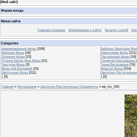
[
Мой сайт
]
Форма входа
Меню сайта
Главная страница
Информация о сайте
Каталог статей
Кат
Categories
Анимированные фоны
[208]
Бабочки Зверушки Фо
Морские Фоны
[18]
Новогодние Фоны
[151]
Осенние фоны
[23]
Пасхальные фоны
[18]
Пузыри Капли Дым Фоны
[31]
Сердечки Бесшовные 
Текстура Фоны
[3]
Ткани Бесшовные
[76]
Фоны для Коллажей
[26]
Фрактал Фоны
[154]
Цветочные Фоны
[311]
Цветочно Растительн
2
[0]
3
[0]
Главная
»
Фотоальбом
»
Цветочно Растительные Орнаменты
» wp_ivy_093