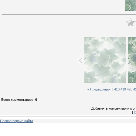
« Предыдущая
|
418
419
420
4
Всего комментариев
:
0
Добавлять комментарии могу
[
Р
Полная версия сайта