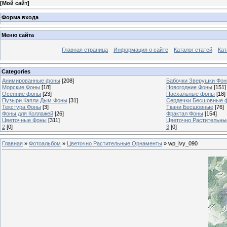
[
Мой сайт
]
Форма входа
Меню сайта
Главная страница
Информация о сайте
Каталог статей
Кат
Categories
Анимированные фоны
[208]
Бабочки Зверушки Фо
Морские Фоны
[18]
Новогодние Фоны
[151]
Осенние фоны
[23]
Пасхальные фоны
[18]
Пузыри Капли Дым Фоны
[31]
Сердечки Бесшовные 
Текстура Фоны
[3]
Ткани Бесшовные
[76]
Фоны для Коллажей
[26]
Фрактал Фоны
[154]
Цветочные Фоны
[311]
Цветочно Растительн
2
[0]
3
[0]
Главная
»
Фотоальбом
»
Цветочно Растительные Орнаменты
» wp_ivy_090