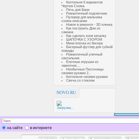
Коптильня 6 вариантов
Чертеж Схема
Печь для Бани
Романтичный подсвечник
Пуловер для мальчика
схема описание
Новое в ремонте - 3D пленка
Как построить Дом из
самана
Как сделать коня качалку
ШАПОЧКА С УЗОРОМ
Мини ёлочка из бисера
Бисерный футляр для губной
помады
Романтичный уличный
светильник
Ёлочные игрушки из
лампочек....
Необычные Песочницы
своими руками 2...
Коптильня своими руками
Свеча со стеклом
NOVO.RU
Загрузка...
на сайте
в интернете