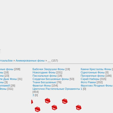
тоальбом
»
Анимированные фоны
» __ (157)
нные фоны
[208]
Бабочки Зверушки Фоны
[19]
Камни Кристаллы Фоны
оны
[18]
Новогодние Фоны
[151]
Однотонные Фоны
[0]
оны
[23]
Пасхальные фоны
[18]
Прозрачные фоны
[166]
ли Дым Фоны
[31]
Сердечки Бесшовные фоны
[53]
Скраб Наборы
[315]
оны
[3]
Ткани Бесшовные
[76]
Фото Рамки
[202]
оллажей
[26]
Фрактал Фоны
[154]
Фруктово Ягодные Фоны
 Фоны
[311]
Цветочно Растительные Орнаменты
1
[0]
[454]
3
[0]