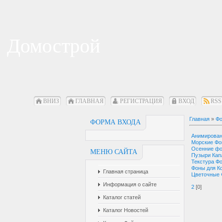
Домострой
ВНИЗ
ГЛАВНАЯ
РЕГИСТРАЦИЯ
ВХОД
RSS
Главная
»
Фо
ФОРМА ВХОДА
Анимирова
Морские Ф
Осенние ф
МЕНЮ САЙТА
Пузыри Кап
Текстура Ф
Фоны для К
Главная страница
Цветочные
Информация о сайте
2
[0]
Каталог статей
Каталог Новостей