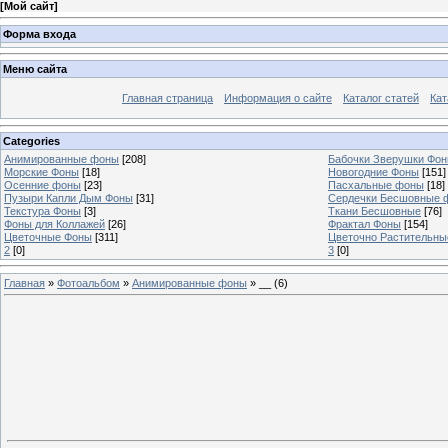
[
Мой сайт
]
Форма входа
Меню сайта
Главная страница
Информация о сайте
Каталог статей
Кат
Categories
Анимированные фоны
[208]
Бабочки Зверушки Фо
Морские Фоны
[18]
Новогодние Фоны
[151]
Осенние фоны
[23]
Пасхальные фоны
[18]
Пузыри Капли Дым Фоны
[31]
Сердечки Бесшовные 
Текстура Фоны
[3]
Ткани Бесшовные
[76]
Фоны для Коллажей
[26]
Фрактал Фоны
[154]
Цветочные Фоны
[311]
Цветочно Растительн
2
[0]
3
[0]
Главная
»
Фотоальбом
»
Анимированные фоны
» __ (6)