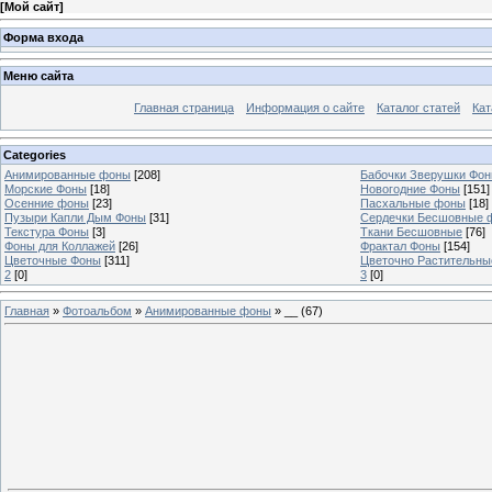
[
Мой сайт
]
Форма входа
Меню сайта
Главная страница
Информация о сайте
Каталог статей
Кат
Categories
Анимированные фоны
[208]
Бабочки Зверушки Фо
Морские Фоны
[18]
Новогодние Фоны
[151]
Осенние фоны
[23]
Пасхальные фоны
[18]
Пузыри Капли Дым Фоны
[31]
Сердечки Бесшовные 
Текстура Фоны
[3]
Ткани Бесшовные
[76]
Фоны для Коллажей
[26]
Фрактал Фоны
[154]
Цветочные Фоны
[311]
Цветочно Растительн
2
[0]
3
[0]
Главная
»
Фотоальбом
»
Анимированные фоны
» __ (67)