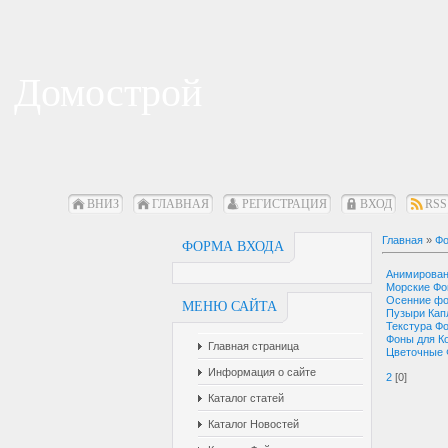
Домострой
ВНИЗ
ГЛАВНАЯ
РЕГИСТРАЦИЯ
ВХОД
RSS
Главная
»
Фо
ФОРМА ВХОДА
Анимирова
Морские Ф
Осенние ф
МЕНЮ САЙТА
Пузыри Кап
Текстура Ф
Фоны для К
Главная страница
Цветочные
Информация о сайте
2
[0]
Каталог статей
Каталог Новостей