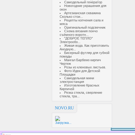
Самодельный генератор
Новогодние украшения для
окон
Артезианская скважина
Сколько стои...
Рецепты копчения сала и
мяса
Оригинальный подсвечник
Схема вязания пончо
съёмного воротн...
"ДОБРОЕ ТЕПЛО"
Электрообо...
Живая вода. Как приготовить
Анодную...
Бисерный футляр для губной
помады
Мангал Барбекю кирпич
Чертеж
Розы из кленовых листьев.
Фото Идеи для Детской
Площадки
Самодельная мини
электростанция
Изготовление Красных
Кирпичей
Резка стекла, сверление
стекла, тра...
NOVO.RU
Загрузка...