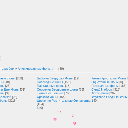
тоальбом
»
Анимированные фоны
» __ (89)
нные фоны
[208]
Бабочки Зверушки Фоны
[19]
Камни Кристаллы Фоны
оны
[18]
Новогодние Фоны
[151]
Однотонные Фоны
[0]
оны
[23]
Пасхальные фоны
[18]
Прозрачные фоны
[166]
ли Дым Фоны
[31]
Сердечки Бесшовные фоны
[53]
Скраб Наборы
[315]
оны
[3]
Ткани Бесшовные
[76]
Фото Рамки
[202]
оллажей
[26]
Фрактал Фоны
[154]
Фруктово Ягодные Фоны
 Фоны
[311]
Цветочно Растительные Орнаменты
1
[0]
[454]
3
[0]