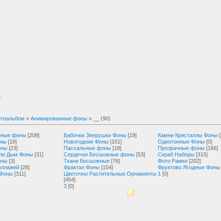
тоальбом
»
Анимированные фоны
» __ (90)
нные фоны
[208]
Бабочки Зверушки Фоны
[19]
Камни Кристаллы Фоны
оны
[18]
Новогодние Фоны
[151]
Однотонные Фоны
[0]
оны
[23]
Пасхальные фоны
[18]
Прозрачные фоны
[166]
ли Дым Фоны
[31]
Сердечки Бесшовные фоны
[53]
Скраб Наборы
[315]
оны
[3]
Ткани Бесшовные
[76]
Фото Рамки
[202]
оллажей
[26]
Фрактал Фоны
[154]
Фруктово Ягодные Фоны
 Фоны
[311]
Цветочно Растительные Орнаменты
1
[0]
[454]
3
[0]