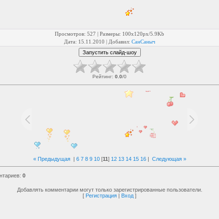
Просмотров
: 527 |
Размеры
: 100x120px/5.9Kb
Дата
: 15.11.2010 |
Добавил
:
СанСаныч
Рейтинг
:
0.0
/
0
« Предыдущая
|
6
7
8
9
10
[
11
]
12
13
14
15
16
|
Следующая »
нтариев
:
0
Добавлять комментарии могут только зарегистрированные пользователи.
[
Регистрация
|
Вход
]