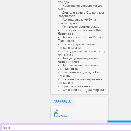
помады
Новогодние украшения для
окон
Душ для дачи с Солнечным
Водонагрев...
Как сделать клумбу из
клавиатуры?
Коптильня своими руками
Праздничные колпаки Для
Детского пр...
Как построить Печь Схема
Порядовки
Пуловер для мальчика
схема описание
Самодельный пеногенератор
для произ...
Колодец своими руками
Бетонные Коль...
Артезианская скважина
Сколько стои...
Настенный водопад - Как
сделать
Вязаная Белая безрукавка
схема и оп...
Браслет Снежинка
Как нарисовать Дед Мороза?
NOVO.RU
Загрузка...