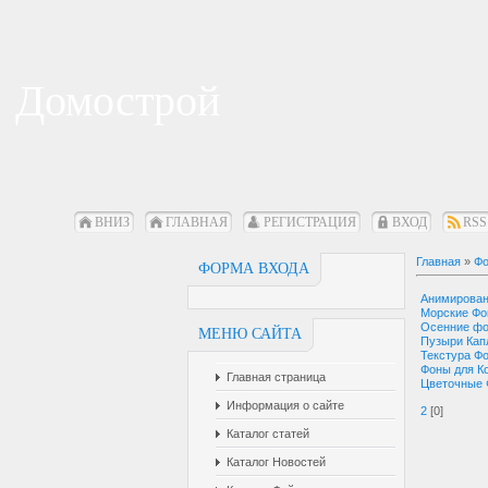
Домострой
ВНИЗ
ГЛАВНАЯ
РЕГИСТРАЦИЯ
ВХОД
RSS
Главная
»
Фо
ФОРМА ВХОДА
Анимирова
Морские Ф
Осенние ф
МЕНЮ САЙТА
Пузыри Кап
Текстура Ф
Фоны для К
Главная страница
Цветочные
Информация о сайте
2
[0]
Каталог статей
Каталог Новостей