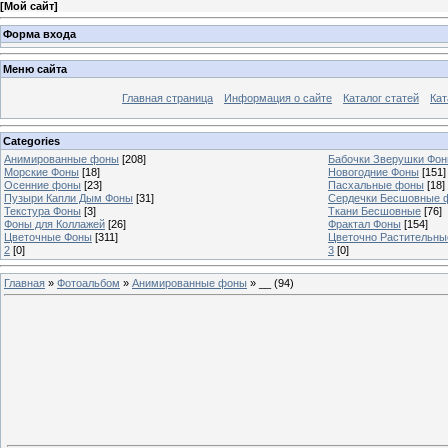
[
Мой сайт
]
Форма входа
Меню сайта
Главная страница
Информация о сайте
Каталог статей
Кат
Categories
Анимированные фоны
[208]
Бабочки Зверушки Фо
Морские Фоны
[18]
Новогодние Фоны
[151]
Осенние фоны
[23]
Пасхальные фоны
[18]
Пузыри Капли Дым Фоны
[31]
Сердечки Бесшовные 
Текстура Фоны
[3]
Ткани Бесшовные
[76]
Фоны для Коллажей
[26]
Фрактал Фоны
[154]
Цветочные Фоны
[311]
Цветочно Растительн
2
[0]
3
[0]
Главная
»
Фотоальбом
»
Анимированные фоны
» __ (94)