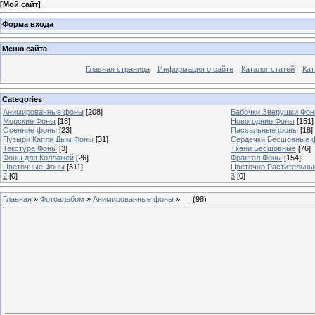
[
Мой сайт
]
Форма входа
Меню сайта
Главная страница
Информация о сайте
Каталог статей
Кат
Categories
Анимированные фоны
[208]
Бабочки Зверушки Фо
Морские Фоны
[18]
Новогодние Фоны
[151]
Осенние фоны
[23]
Пасхальные фоны
[18]
Пузыри Капли Дым Фоны
[31]
Сердечки Бесшовные 
Текстура Фоны
[3]
Ткани Бесшовные
[76]
Фоны для Коллажей
[26]
Фрактал Фоны
[154]
Цветочные Фоны
[311]
Цветочно Растительн
2
[0]
3
[0]
Главная
»
Фотоальбом
»
Анимированные фоны
» __ (98)