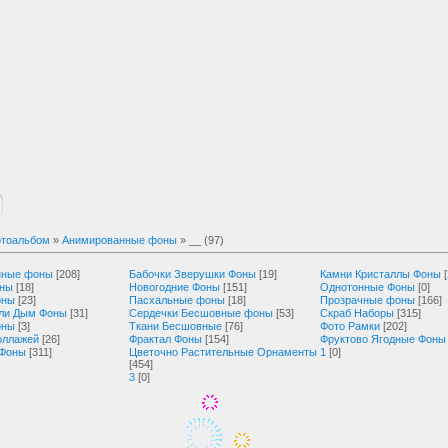
тоальбом
»
Анимированные фоны
» __ (97)
нные фоны
[208]
Бабочки Зверушки Фоны
[19]
Камни Кристаллы Фоны
оны
[18]
Новогодние Фоны
[151]
Однотонные Фоны
[0]
оны
[23]
Пасхальные фоны
[18]
Прозрачные фоны
[166]
ли Дым Фоны
[31]
Сердечки Бесшовные фоны
[53]
Скраб Наборы
[315]
оны
[3]
Ткани Бесшовные
[76]
Фото Рамки
[202]
оллажей
[26]
Фрактал Фоны
[154]
Фруктово Ягодные Фоны
 Фоны
[311]
Цветочно Растительные Орнаменты
1
[0]
[454]
3
[0]