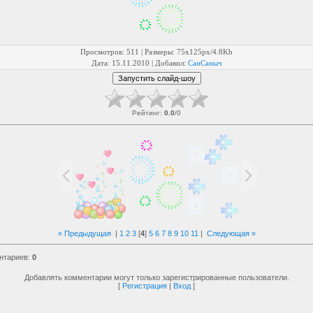
Просмотров
: 511 |
Размеры
: 75x125px/4.8Kb
Дата
: 15.11.2010 |
Добавил
:
СанСаныч
Рейтинг
:
0.0
/
0
« Предыдущая
|
1
2
3
[
4
]
5
6
7
8
9
10
11
|
Следующая »
нтариев
:
0
Добавлять комментарии могут только зарегистрированные пользователи.
[
Регистрация
|
Вход
]