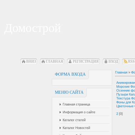
Домострой
ВНИЗ
ГЛАВНАЯ
РЕГИСТРАЦИЯ
ВХОД
RSS
Главная
»
Фо
ФОРМА ВХОДА
Анимирова
Морские Ф
Осенние ф
МЕНЮ САЙТА
Пузыри Кап
Текстура Ф
Фоны для К
Главная страница
Цветочные
Информация о сайте
2
[0]
Каталог статей
Каталог Новостей