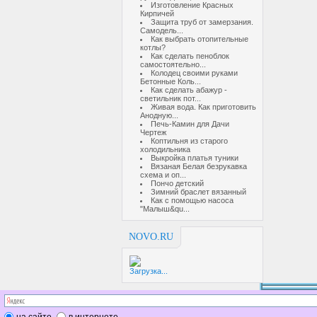
Изготовление Красных
Кирпичей
Защита труб от замерзания.
Самодель...
Как выбрать отопительные
котлы?
Как сделать пеноблок
самостоятельно...
Колодец своими руками
Бетонные Коль...
Как сделать абажур -
светильник пот...
Живая вода. Как приготовить
Анодную...
Печь-Камин для Дачи
Чертеж
Коптильня из старого
холодильника
Выкройка платья туники
Вязаная Белая безрукавка
схема и оп...
Пончо детский
Зимний браслет вязанный
Как с помощью насоса
"Малыш&qu...
NOVO.RU
Загрузка...
на сайте
в интернете