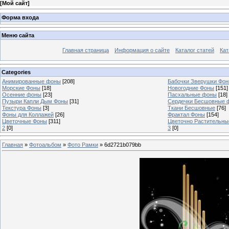
[
Мой сайт
]
Форма входа
Меню сайта
Главная страница
Информация о сайте
Каталог статей
Кат
Categories
Анимированные фоны
[208]
Бабочки Зверушки Фо
Морские Фоны
[18]
Новогодние Фоны
[151]
Осенние фоны
[23]
Пасхальные фоны
[18]
Пузыри Капли Дым Фоны
[31]
Сердечки Бесшовные 
Текстура Фоны
[3]
Ткани Бесшовные
[76]
Фоны для Коллажей
[26]
Фрактал Фоны
[154]
Цветочные Фоны
[311]
Цветочно Растительн
2
[0]
3
[0]
Главная
»
Фотоальбом
»
Фото Рамки
» 6d2721b079bb