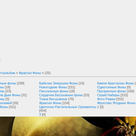
тоальбом
»
Фрактал Фоны
» (25)
нные фоны
[208]
Бабочки Зверушки Фоны
[19]
Камни Кристаллы Фоны
оны
[18]
Новогодние Фоны
[151]
Однотонные Фоны
[0]
оны
[23]
Пасхальные фоны
[18]
Прозрачные фоны
[166]
ли Дым Фоны
[31]
Сердечки Бесшовные фоны
[53]
Скраб Наборы
[315]
оны
[3]
Ткани Бесшовные
[76]
Фото Рамки
[202]
оллажей
[26]
Фрактал Фоны
[154]
Фруктово Ягодные Фоны
 Фоны
[311]
Цветочно Растительные Орнаменты
1
[0]
[454]
3
[0]