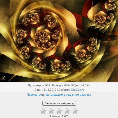
Просмотров
: 929 |
Размеры
: 800x600px/146.0Kb
Дата
: 18.11.2010 |
Добавил
:
СанСаныч
Просмотреть фотографию в реальном размере
Рейтинг
:
0.0
/
0