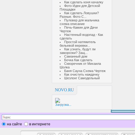
Как сделать коня качалку
Фото Идеи для Детской
Площадки
Как сделать Ловушки?
Разные. Фото С...
Пуловер для мальчика
схема описание
Печь-Камин для Дачи
Чертеж
Настенный водопад - Как
сделать
Простой натяжитель
бельевой веревки...
Как узнать, будут ли
заморозки? Защ...
Саманный дом
Бочка Как сделать
Скворечник от Михаила
Шолка
Баня Сауна Схема Чертеж
Как очистить наждачку
Шезлонг Самодельный
NOVO.RU
Загрузка...
на сайте
в интернете