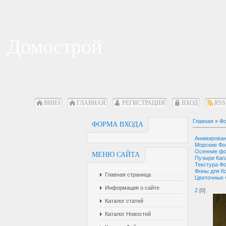
Домострой
ВНИЗ
ГЛАВНАЯ
РЕГИСТРАЦИЯ
ВХОД
RSS
Главная
»
Фо
ФОРМА ВХОДА
Анимирова
Морские Ф
Осенние ф
МЕНЮ САЙТА
Пузыри Кап
Текстура Ф
Фоны для К
Главная страница
Цветочные
Информация о сайте
2
[0]
Каталог статей
Каталог Новостей