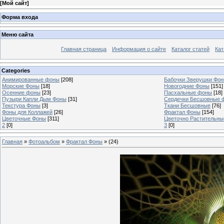
[
Мой сайт
]
Форма входа
Меню сайта
Главная страница
Информация о сайте
Каталог статей
Кат
Categories
Анимированные фоны
[208]
Бабочки Зверушки Фо
Морские Фоны
[18]
Новогодние Фоны
[151]
Осенние фоны
[23]
Пасхальные фоны
[18]
Пузыри Капли Дым Фоны
[31]
Сердечки Бесшовные 
Текстура Фоны
[3]
Ткани Бесшовные
[76]
Фоны для Коллажей
[26]
Фрактал Фоны
[154]
Цветочные Фоны
[311]
Цветочно Растительн
2
[0]
3
[0]
Главная
»
Фотоальбом
»
Фрактал Фоны
» (24)