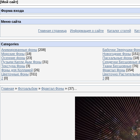
[
Мой сайт
]
Форма входа
Меню сайта
Главная страница
Информация о сайте
Каталог статей
Кат
Categories
Анимированные фоны
[208]
Бабочки Зверушки Фо
Морские Фоны
[18]
Новогодние Фоны
[151]
Осенние фоны
[23]
Пасхальные фоны
[18]
Пузыри Капли Дым Фоны
[31]
Сердечки Бесшовные 
Текстура Фоны
[3]
Ткани Бесшовные
[76]
Фоны для Коллажей
[26]
Фрактал Фоны
[154]
Цветочные Фоны
[311]
Цветочно Растительн
2
[0]
3
[0]
Главная
»
Фотоальбом
»
Фрактал Фоны
» (37)...