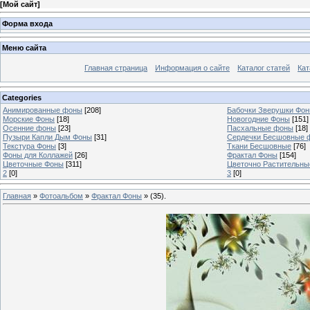
[
Мой сайт
]
Форма входа
Меню сайта
Главная страница
Информация о сайте
Каталог статей
Кат
Categories
Анимированные фоны
[208]
Бабочки Зверушки Фо
Морские Фоны
[18]
Новогодние Фоны
[151]
Осенние фоны
[23]
Пасхальные фоны
[18]
Пузыри Капли Дым Фоны
[31]
Сердечки Бесшовные 
Текстура Фоны
[3]
Ткани Бесшовные
[76]
Фоны для Коллажей
[26]
Фрактал Фоны
[154]
Цветочные Фоны
[311]
Цветочно Растительн
2
[0]
3
[0]
Главная
»
Фотоальбом
»
Фрактал Фоны
» (35).