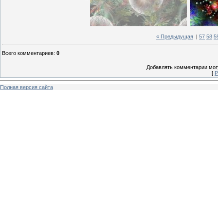
« Предыдущая
|
57
58
5
Всего комментариев
:
0
Добавлять комментарии могу
[
Р
Полная версия сайта