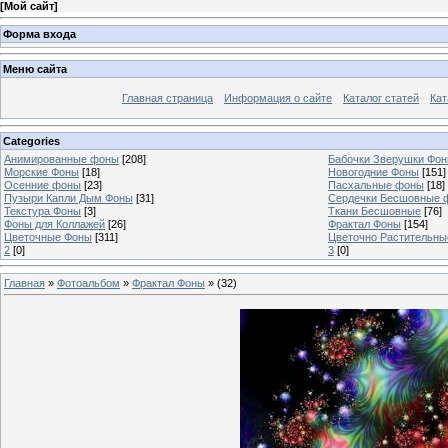
[
Мой сайт
]
Форма входа
Меню сайта
Главная страница
Информация о сайте
Каталог статей
Кат
Categories
Анимированные фоны
[208]
Бабочки Зверушки Фо
Морские Фоны
[18]
Новогодние Фоны
[151]
Осенние фоны
[23]
Пасхальные фоны
[18]
Пузыри Капли Дым Фоны
[31]
Сердечки Бесшовные 
Текстура Фоны
[3]
Ткани Бесшовные
[76]
Фоны для Коллажей
[26]
Фрактал Фоны
[154]
Цветочные Фоны
[311]
Цветочно Растительн
2
[0]
3
[0]
Главная
»
Фотоальбом
»
Фрактал Фоны
» (32)