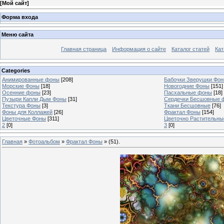
[
Мой сайт
]
Форма входа
Меню сайта
Главная страница
Информация о сайте
Каталог статей
Кат
Categories
Анимированные фоны
[208]
Бабочки Зверушки Фо
Морские Фоны
[18]
Новогодние Фоны
[151]
Осенние фоны
[23]
Пасхальные фоны
[18]
Пузыри Капли Дым Фоны
[31]
Сердечки Бесшовные 
Текстура Фоны
[3]
Ткани Бесшовные
[76]
Фоны для Коллажей
[26]
Фрактал Фоны
[154]
Цветочные Фоны
[311]
Цветочно Растительн
2
[0]
3
[0]
Главная
»
Фотоальбом
»
Фрактал Фоны
» (51).