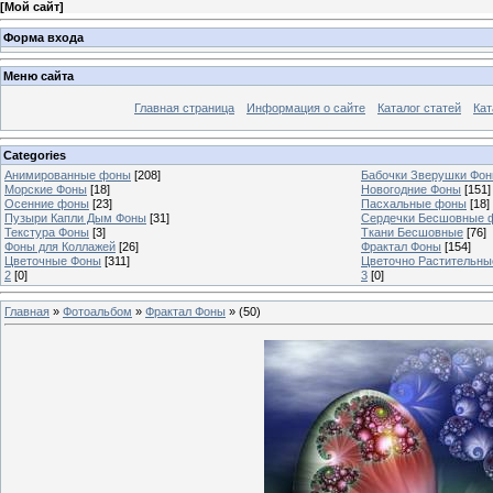
[
Мой сайт
]
Форма входа
Меню сайта
Главная страница
Информация о сайте
Каталог статей
Кат
Categories
Анимированные фоны
[208]
Бабочки Зверушки Фо
Морские Фоны
[18]
Новогодние Фоны
[151]
Осенние фоны
[23]
Пасхальные фоны
[18]
Пузыри Капли Дым Фоны
[31]
Сердечки Бесшовные 
Текстура Фоны
[3]
Ткани Бесшовные
[76]
Фоны для Коллажей
[26]
Фрактал Фоны
[154]
Цветочные Фоны
[311]
Цветочно Растительн
2
[0]
3
[0]
Главная
»
Фотоальбом
»
Фрактал Фоны
» (50)