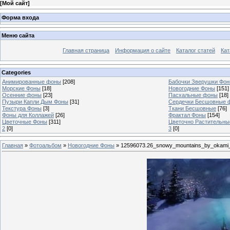
[
Мой сайт
]
Форма входа
Меню сайта
Главная страница
Информация о сайте
Каталог статей
Кат
Categories
Анимированные фоны
[208]
Бабочки Зверушки Фо
Морские Фоны
[18]
Новогодние Фоны
[151]
Осенние фоны
[23]
Пасхальные фоны
[18]
Пузыри Капли Дым Фоны
[31]
Сердечки Бесшовные 
Текстура Фоны
[3]
Ткани Бесшовные
[76]
Фоны для Коллажей
[26]
Фрактал Фоны
[154]
Цветочные Фоны
[311]
Цветочно Растительн
2
[0]
3
[0]
Главная
»
Фотоальбом
»
Новогодние Фоны
» 12596073.26_snowy_mountains_by_okami