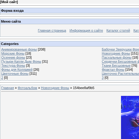
[
Мой сайт
]
Форма входа
Меню сайта
Главная страница
Информация о сайте
Каталог статей
Кат
Categories
Анимированные фоны
[208]
Бабочки Зверушки Фо
Морские Фоны
[18]
Новогодние Фоны
[151]
Осенние фоны
[23]
Пасхальные фоны
[18]
Пузыри Капли Дым Фоны
[31]
Сердечки Бесшовные 
Текстура Фоны
[3]
Ткани Бесшовные
[76]
Фоны для Коллажей
[26]
Фрактал Фоны
[154]
Цветочные Фоны
[311]
Цветочно Растительн
2
[0]
3
[0]
Главная
»
Фотоальбом
»
Новогодние Фоны
» 154bee8af9b5