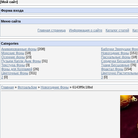
[
Мой сайт
]
Форма входа
Меню сайта
Главная страница
Информация о сайте
Каталог статей
Кат
Categories
Анимированные фоны
[208]
Бабочки Зверушки Фо
Морские Фоны
[18]
Новогодние Фоны
[151]
Осенние фоны
[23]
Пасхальные фоны
[18]
Пузыри Капли Дым Фоны
[31]
Сердечки Бесшовные 
Текстура Фоны
[3]
Ткани Бесшовные
[76]
Фоны для Коллажей
[26]
Фрактал Фоны
[154]
Цветочные Фоны
[311]
Цветочно Растительн
2
[0]
3
[0]
Главная
»
Фотоальбом
»
Новогодние Фоны
» 6143ff9c18bd