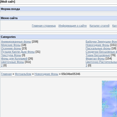
[
Мой сайт
]
Форма входа
Меню сайта
Главная страница
Информация о сайте
Каталог статей
Кат
Categories
Анимированные фоны
[208]
Бабочки Зверушки Фо
Морские Фоны
[18]
Новогодние Фоны
[151]
Осенние фоны
[23]
Пасхальные фоны
[18]
Пузыри Капли Дым Фоны
[31]
Сердечки Бесшовные 
Текстура Фоны
[3]
Ткани Бесшовные
[76]
Фоны для Коллажей
[26]
Фрактал Фоны
[154]
Цветочные Фоны
[311]
Цветочно Растительн
2
[0]
3
[0]
Главная
»
Фотоальбом
»
Новогодние Фоны
» 65b34be05346