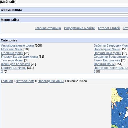
[
Мой сайт
]
Форма входа
Меню сайта
Главная страница
Информация о сайте
Каталог статей
Кат
Categories
Анимированные фоны
[208]
Бабочки Зверушки Фо
Морские Фоны
[18]
Новогодние Фоны
[151]
Осенние фоны
[23]
Пасхальные фоны
[18]
Пузыри Капли Дым Фоны
[31]
Сердечки Бесшовные 
Текстура Фоны
[3]
Ткани Бесшовные
[76]
Фоны для Коллажей
[26]
Фрактал Фоны
[154]
Цветочные Фоны
[311]
Цветочно Растительн
2
[0]
3
[0]
Главная
»
Фотоальбом
»
Новогодние Фоны
» 93fdc3c141ec