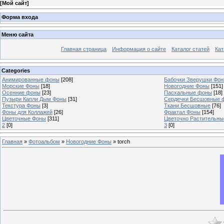
[
Мой сайт
]
Форма входа
Меню сайта
Главная страница
Информация о сайте
Каталог статей
Кат
Categories
Анимированные фоны
[208]
Бабочки Зверушки Фо
Морские Фоны
[18]
Новогодние Фоны
[151]
Осенние фоны
[23]
Пасхальные фоны
[18]
Пузыри Капли Дым Фоны
[31]
Сердечки Бесшовные 
Текстура Фоны
[3]
Ткани Бесшовные
[76]
Фоны для Коллажей
[26]
Фрактал Фоны
[154]
Цветочные Фоны
[311]
Цветочно Растительн
2
[0]
3
[0]
Главная
»
Фотоальбом
»
Новогодние Фоны
» torch