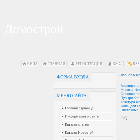
Домострой
ВНИЗ
ГЛАВНАЯ
РЕГИСТРАЦИЯ
ВХОД
RSS
Главная
»
Фо
ФОРМА ВХОДА
Анимирова
Морские Ф
Осенние ф
МЕНЮ САЙТА
Пузыри Кап
Текстура Ф
Фоны для К
Главная страница
Цветочные
Информация о сайте
2
[0]
Каталог статей
Каталог Новостей