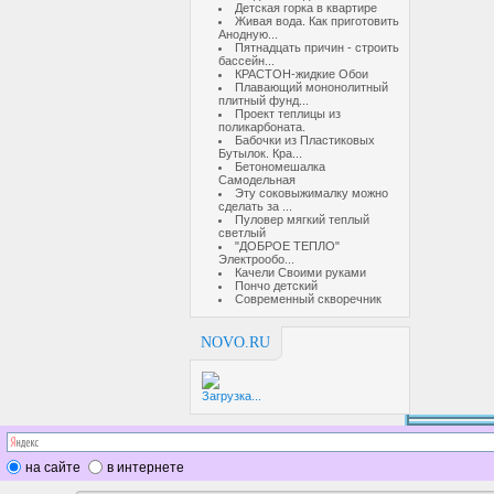
Детская горка в квартире
Живая вода. Как приготовить
Анодную...
Пятнадцать причин - строить
бассейн...
КРАСТОН-жидкие Обои
Плавающий мононолитный
плитный фунд...
Проект теплицы из
поликарбоната.
Бабочки из Пластиковых
Бутылок. Кра...
Бетономешалка
Самодельная
Эту соковыжималку можно
сделать за ...
Пуловер мягкий теплый
светлый
"ДОБРОЕ ТЕПЛО"
Электрообо...
Качели Своими руками
Пончо детский
Современный скворечник
NOVO.RU
Загрузка...
на сайте
в интернете