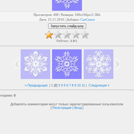
Просмотров
: 490 |
Размеры
: 100x100px/2.3Kb
Дата
: 15.11.2010 |
Добавил
:
СанСаныч
Рейтинг
:
1.0
/
1
« Предыдущая
|
1
[
2
]
3
4
5
6
7
8
9
10
11
|
Следующая »
нтариев
:
0
Добавлять комментарии могут только зарегистрированные пользователи.
[
Регистрация
|
Вход
]