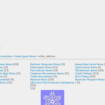
тоальбом
»
Новогодние Фоны
» white_wildrose
нные фоны
[208]
Бабочки Зверушки Фоны
[19]
Камни Кристаллы Фоны
оны
[18]
Новогодние Фоны
[151]
Однотонные Фоны
[0]
оны
[23]
Пасхальные фоны
[18]
Прозрачные фоны
[166]
ли Дым Фоны
[31]
Сердечки Бесшовные фоны
[53]
Скраб Наборы
[315]
оны
[3]
Ткани Бесшовные
[76]
Фото Рамки
[202]
оллажей
[26]
Фрактал Фоны
[154]
Фруктово Ягодные Фоны
 Фоны
[311]
Цветочно Растительные Орнаменты
1
[0]
[454]
3
[0]