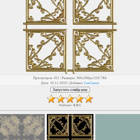
Просмотров
: 421 |
Размеры
: 300x300px/210.7Kb
Дата
: 19.11.2010 |
Добавил
:
СанСаныч
Рейтинг
:
5.0
/
1