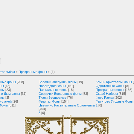
тоальбом
»
Прозрачные фоны
» (1)
нные фоны
[208]
Бабочки Зверушки Фоны
[19]
Камни Кристаллы Фоны
оны
[18]
Новогодние Фоны
[151]
Однотонные Фоны
[0]
оны
[23]
Пасхальные фоны
[18]
Прозрачные фоны
[166]
ли Дым Фоны
[31]
Сердечки Бесшовные фоны
[53]
Скраб Наборы
[315]
оны
[3]
Ткани Бесшовные
[76]
Фото Рамки
[202]
оллажей
[26]
Фрактал Фоны
[154]
Фруктово Ягодные Фоны
 Фоны
[311]
Цветочно Растительные Орнаменты
1
[0]
[454]
3
[0]