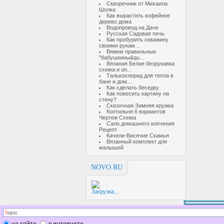
Скворечник от Михаила
Шолка
Как вырастить кофейное
дерево дома
Водопровод на Даче
Русская Садовая печь
Как пробурить скважину
своими рукам...
Вяжем правильные
"бабушкины&qu...
Вязаная Белая безрукавка
схема и оп...
Талькохлорид для тепла в
бане и дом...
Как сделать беседку
Как повесить картину на
стену?
Сказочная Зимняя кружка
Коптильня 6 вариантов
Чертеж Схема
Сало домашнего копчения
Рецепт
Качели-Висячие Скамья
Вязанный комплект для
малышей
NOVO.RU
Загрузка...
на сайте
в интернете