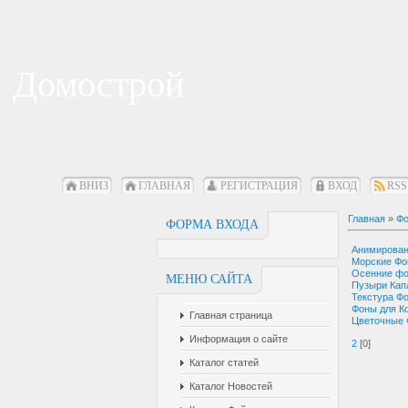
Домострой
ВНИЗ
ГЛАВНАЯ
РЕГИСТРАЦИЯ
ВХОД
RSS
Главная
»
Фо
ФОРМА ВХОДА
Анимирова
Морские Ф
Осенние ф
МЕНЮ САЙТА
Пузыри Кап
Текстура Ф
Фоны для К
Главная страница
Цветочные
Информация о сайте
2
[0]
Каталог статей
Каталог Новостей