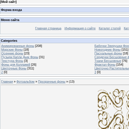
[
Мой сайт
]
Форма входа
Меню сайта
Главная страница
Информация о сайте
Каталог статей
Кат
Categories
Анимированные фоны
[208]
Бабочки Зверушки Фо
Морские Фоны
[18]
Новогодние Фоны
[151]
Осенние фоны
[23]
Пасхальные фоны
[18]
Пузыри Капли Дым Фоны
[31]
Сердечки Бесшовные 
Текстура Фоны
[3]
Ткани Бесшовные
[76]
Фоны для Коллажей
[26]
Фрактал Фоны
[154]
Цветочные Фоны
[311]
Цветочно Растительн
2
[0]
3
[0]
Главная
»
Фотоальбом
»
Прозрачные фоны
» (13)