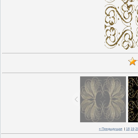
« Предыдущая
|
18
19
2