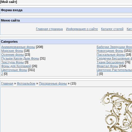
[
Мой сайт
]
Форма входа
Меню сайта
Главная страница
Информация о сайте
Каталог статей
Кат
Categories
Анимированные фоны
[208]
Бабочки Зверушки Фо
Морские Фоны
[18]
Новогодние Фоны
[151]
Осенние фоны
[23]
Пасхальные фоны
[18]
Пузыри Капли Дым Фоны
[31]
Сердечки Бесшовные 
Текстура Фоны
[3]
Ткани Бесшовные
[76]
Фоны для Коллажей
[26]
Фрактал Фоны
[154]
Цветочные Фоны
[311]
Цветочно Растительн
2
[0]
3
[0]
Главная
»
Фотоальбом
»
Прозрачные фоны
» (15)