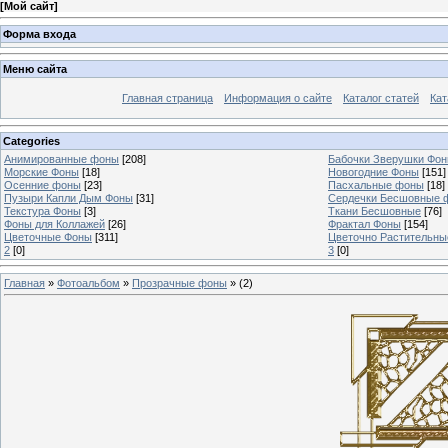
[
Мой сайт
]
Форма входа
Меню сайта
Главная страница
Информация о сайте
Каталог статей
Кат
Categories
Анимированные фоны
[208]
Бабочки Зверушки Фо
Морские Фоны
[18]
Новогодние Фоны
[151]
Осенние фоны
[23]
Пасхальные фоны
[18]
Пузыри Капли Дым Фоны
[31]
Сердечки Бесшовные 
Текстура Фоны
[3]
Ткани Бесшовные
[76]
Фоны для Коллажей
[26]
Фрактал Фоны
[154]
Цветочные Фоны
[311]
Цветочно Растительн
2
[0]
3
[0]
Главная
»
Фотоальбом
»
Прозрачные фоны
» (2)