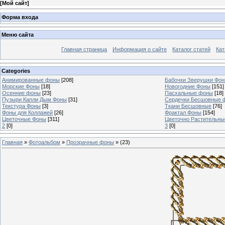
[
Мой сайт
]
Форма входа
Меню сайта
Главная страница
Информация о сайте
Каталог статей
Кат
Categories
Анимированные фоны
[208]
Бабочки Зверушки Фо
Морские Фоны
[18]
Новогодние Фоны
[151]
Осенние фоны
[23]
Пасхальные фоны
[18]
Пузыри Капли Дым Фоны
[31]
Сердечки Бесшовные 
Текстура Фоны
[3]
Ткани Бесшовные
[76]
Фоны для Коллажей
[26]
Фрактал Фоны
[154]
Цветочные Фоны
[311]
Цветочно Растительн
2
[0]
3
[0]
Главная
»
Фотоальбом
»
Прозрачные фоны
» (23)