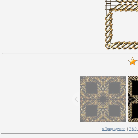
« Предыдущая
|
7
8
9