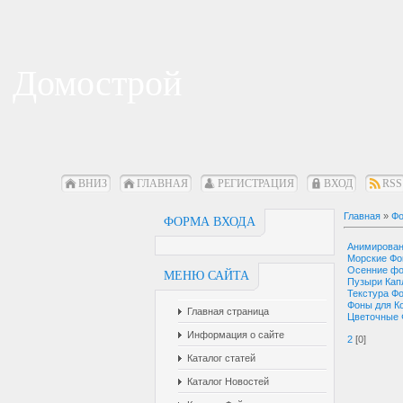
Домострой
ВНИЗ
ГЛАВНАЯ
РЕГИСТРАЦИЯ
ВХОД
RSS
Главная
»
Фо
ФОРМА ВХОДА
Анимирова
Морские Ф
Осенние ф
МЕНЮ САЙТА
Пузыри Кап
Текстура Ф
Фоны для К
Главная страница
Цветочные
Информация о сайте
2
[0]
Каталог статей
Каталог Новостей