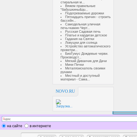
стиральная м...
Вяжем правильные
"бабушкины&qu...
Подогреваемые дорожки
Пятнадцать причин - строить
бассейн...
Самодельная уличная
печь+камин Черт...
Русская Садовая печь
Платье и кардиган детское
Гадания на Святки
Ловушки для солнца
Устройство автоматического
проветри...
БиоГумус Дождевые черви.
Производст...
Мягкий Диванчик для Дачи
Мини Печки
Металлоискатель своими
руками
Местный и доступный
материал - Сама...
NOVO.RU
Загрузка...
на сайте
в интернете