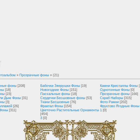
тоальбом
»
Прозрачные фоны
» (21)
нные фоны
[208]
Бабочки Зверушки Фоны
[19]
Камни Кристаллы Фоны
оны
[18]
Новогодние Фоны
[151]
Однотонные Фоны
[0]
оны
[23]
Пасхальные фоны
[18]
Прозрачные фоны
[166]
ли Дым Фоны
[31]
Сердечки Бесшовные фоны
[53]
Скраб Наборы
[315]
оны
[3]
Ткани Бесшовные
[76]
Фото Рамки
[202]
оллажей
[26]
Фрактал Фоны
[154]
Фруктово Ягодные Фоны
 Фоны
[311]
Цветочно Растительные Орнаменты
1
[0]
[454]
3
[0]