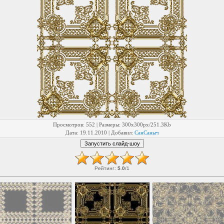
Просмотров
: 552 |
Размеры
: 300x300px/251.3Kb
Дата
: 19.11.2010 |
Добавил
:
СанСаныч
Рейтинг
:
5.0
/
1