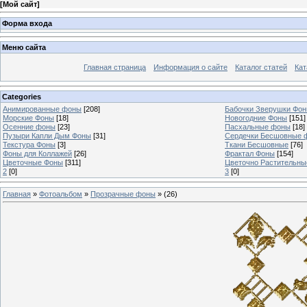
[
Мой сайт
]
Форма входа
Меню сайта
Главная страница
Информация о сайте
Каталог статей
Кат
Categories
Анимированные фоны
[208]
Бабочки Зверушки Фо
Морские Фоны
[18]
Новогодние Фоны
[151]
Осенние фоны
[23]
Пасхальные фоны
[18]
Пузыри Капли Дым Фоны
[31]
Сердечки Бесшовные 
Текстура Фоны
[3]
Ткани Бесшовные
[76]
Фоны для Коллажей
[26]
Фрактал Фоны
[154]
Цветочные Фоны
[311]
Цветочно Растительн
2
[0]
3
[0]
Главная
»
Фотоальбом
»
Прозрачные фоны
» (26)