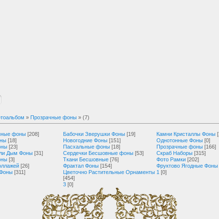
тоальбом
»
Прозрачные фоны
» (7)
нные фоны
[208]
Бабочки Зверушки Фоны
[19]
Камни Кристаллы Фоны
оны
[18]
Новогодние Фоны
[151]
Однотонные Фоны
[0]
оны
[23]
Пасхальные фоны
[18]
Прозрачные фоны
[166]
ли Дым Фоны
[31]
Сердечки Бесшовные фоны
[53]
Скраб Наборы
[315]
оны
[3]
Ткани Бесшовные
[76]
Фото Рамки
[202]
оллажей
[26]
Фрактал Фоны
[154]
Фруктово Ягодные Фоны
 Фоны
[311]
Цветочно Растительные Орнаменты
1
[0]
[454]
3
[0]