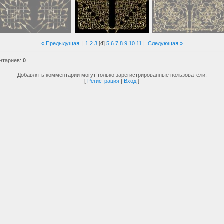
« Предыдущая
|
1
2
3
[
4
]
5
6
7
8
9
10
11
|
Следующая »
нтариев
:
0
Добавлять комментарии могут только зарегистрированные пользователи.
[
Регистрация
|
Вход
]