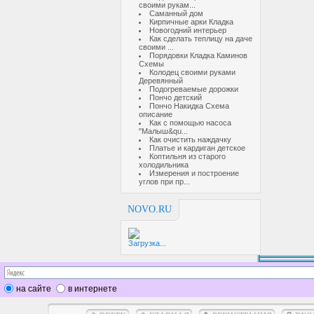
своими рукам...
Саманный дом
Кирпичные арки Кладка
Новогодний интерьер
Как сделать теплицу на даче
своими ...
Порядовки Кладка Каминов
Схемы
Колодец своими руками
Деревянный
Подогреваемые дорожки
Пончо детский
Пончо Накидка Схема
описание
Как с помощью насоса
"Малыш&qu...
Как очистить наждачку
Платье и кардиган детское
Коптильня из старого
холодильника
Измерения и построение
углов при пр...
NOVO.RU
Загрузка...
на сайте
в интернете