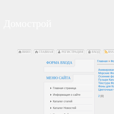
Домострой
ВНИЗ
ГЛАВНАЯ
РЕГИСТРАЦИЯ
ВХОД
RSS
Главная
»
Фо
ФОРМА ВХОДА
Анимирова
Морские Ф
Осенние ф
МЕНЮ САЙТА
Пузыри Кап
Текстура Ф
Фоны для К
Главная страница
Цветочные
Информация о сайте
2
[0]
Каталог статей
Каталог Новостей