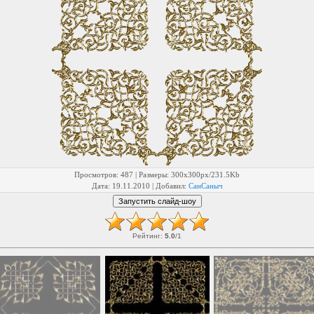
Просмотров
: 487 |
Размеры
: 300x300px/231.5Kb
Дата
: 19.11.2010 |
Добавил
:
СанСаныч
Рейтинг
:
5.0
/
1