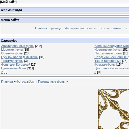
[
Мой сайт
]
Форма входа
Меню сайта
Главная страница
Информация о сайте
Каталог статей
Кат
Categories
Анимированные фоны
[208]
Бабочки Зверушки Фо
Морские Фоны
[18]
Новогодние Фоны
[151]
Осенние фоны
[23]
Пасхальные фоны
[18]
Пузыри Капли Дым Фоны
[31]
Сердечки Бесшовные 
Текстура Фоны
[3]
Ткани Бесшовные
[76]
Фоны для Коллажей
[26]
Фрактал Фоны
[154]
Цветочные Фоны
[311]
Цветочно Растительн
2
[0]
3
[0]
Главная
»
Фотоальбом
»
Прозрачные фоны
»