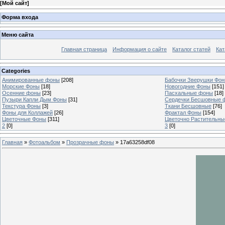
[
Мой сайт
]
Форма входа
Меню сайта
Главная страница
Информация о сайте
Каталог статей
Кат
Categories
Анимированные фоны
[208]
Бабочки Зверушки Фо
Морские Фоны
[18]
Новогодние Фоны
[151]
Осенние фоны
[23]
Пасхальные фоны
[18]
Пузыри Капли Дым Фоны
[31]
Сердечки Бесшовные 
Текстура Фоны
[3]
Ткани Бесшовные
[76]
Фоны для Коллажей
[26]
Фрактал Фоны
[154]
Цветочные Фоны
[311]
Цветочно Растительн
2
[0]
3
[0]
Главная
»
Фотоальбом
»
Прозрачные фоны
» 17a63258df08