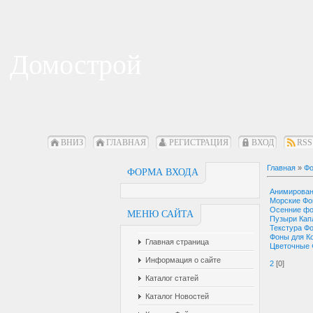
Домострой
ВНИЗ
ГЛАВНАЯ
РЕГИСТРАЦИЯ
ВХОД
RSS
Главная
»
Фо
ФОРМА ВХОДА
Анимирова
Морские Ф
Осенние ф
МЕНЮ САЙТА
Пузыри Кап
Текстура Ф
Фоны для К
Главная страница
Цветочные
Информация о сайте
2
[0]
Каталог статей
Каталог Новостей