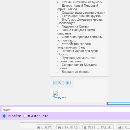
Схемы снежинок из бумаги
Декоративный Гипсовый
фриз - как сд...
Сладкая вата своими руками
Сказочная Зимняя кружка
БиоГумус Дождевые черви.
Производст...
Гадания на Святки
Пончо Накидка Схема
описание
Описание проекта теплицы
из поликар...
Устройство теплого
водопровода. Защ...
Шезлонг диван для дачи.
Просто
Пуловер для мальчика
схема описание
Скворечник от Михаила
Шолка
Браслет из бисера
NOVO.RU
Загрузка...
на сайте
в интернете
ВВЕРХ
ГЛАВНАЯ
РЕГИСТРАЦИЯ
ВХО