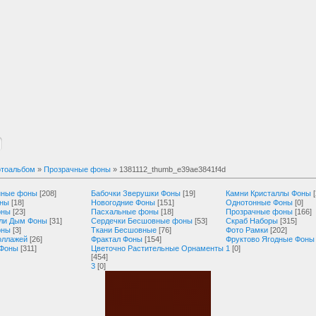
тоальбом
»
Прозрачные фоны
» 1381112_thumb_e39ae3841f4d
нные фоны
[208]
Бабочки Зверушки Фоны
[19]
Камни Кристаллы Фоны
оны
[18]
Новогодние Фоны
[151]
Однотонные Фоны
[0]
оны
[23]
Пасхальные фоны
[18]
Прозрачные фоны
[166]
ли Дым Фоны
[31]
Сердечки Бесшовные фоны
[53]
Скраб Наборы
[315]
оны
[3]
Ткани Бесшовные
[76]
Фото Рамки
[202]
оллажей
[26]
Фрактал Фоны
[154]
Фруктово Ягодные Фоны
 Фоны
[311]
Цветочно Растительные Орнаменты
1
[0]
[454]
3
[0]