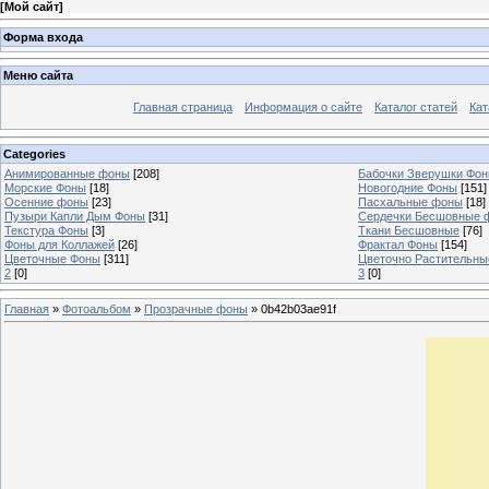
[
Мой сайт
]
Форма входа
Меню сайта
Главная страница
Информация о сайте
Каталог статей
Кат
Categories
Анимированные фоны
[208]
Бабочки Зверушки Фо
Морские Фоны
[18]
Новогодние Фоны
[151]
Осенние фоны
[23]
Пасхальные фоны
[18]
Пузыри Капли Дым Фоны
[31]
Сердечки Бесшовные 
Текстура Фоны
[3]
Ткани Бесшовные
[76]
Фоны для Коллажей
[26]
Фрактал Фоны
[154]
Цветочные Фоны
[311]
Цветочно Растительн
2
[0]
3
[0]
Главная
»
Фотоальбом
»
Прозрачные фоны
» 0b42b03ae91f