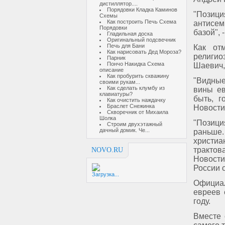
дистиллятор....
Порядовки Кладка Каминов
"Позиц
Схемы
Как построить Печь Схема
антисем
Порядовки
базой", 
Гладильная доска
Оригинальный подсвечник
Печь для Бани
Как от
Как нарисовать Дед Мороза?
религи
Парник
Пончо Накидка Схема
Шаевич,
описание
Как пробурить скважину
"Видные
своими рукам...
Как сделать клумбу из
вины ев
клавиатуры?
быть, г
Как очистить наждачку
Браслет Снежинка
Новости
Скворечник от Михаила
Шолка
"Позици
Строим двухэтажный
дачный домик. Че...
раньше
христи
тракто
NOVO.RU
Новости
России 
Загрузка...
Официал
евреев 
году.
Вместе 