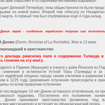
ой аристократии» и «сторонники мятежника Вараввы».
бщает Деловой Петербург, пока общественности были пред
рывки из новой книги. Второй том «Иисуса из Назарета
0 марта. А первый том был опубликован ещё 4 года назад.
 Донин еврей - создатель еврейского погрома или мстител
й Донин
(Donin, Nicholas of La Rochelle). Жил в 13 веке.
 перешедший в христианство
.
его доклада римскому папе о содержании Талмуда в
ь гонения на эту книгу.
одился в Париже (Франция) и учился у раби Йехиэля из Па
 сомнения в истинности Устной Торы (Талмуда) и за 
 от иудейской общины города своим учителем и раввином
им в 1225 году. Церемония отлучения происходила в при
щины по всем правилам отлучения.
ие последующих 10 лет Донин оставался отлучённым, но п
живаться иудаизма. Постепенно его положение начин
ть. Донин принимает христианство (возможно под в
нских миссионеров) и вступает во францисканский орден.