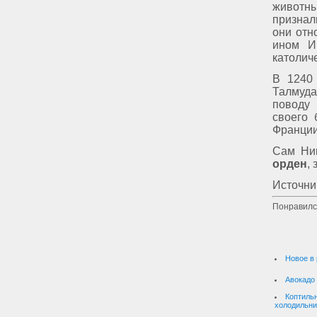
животны
признал
они отн
ином Ии
католич
В 1240
Талмуда
поводу 
своего 
Франции
Сам Ни
орден
,
Источни
Понравилс
Новое в 
Авокадо
Коптильн
холодильни