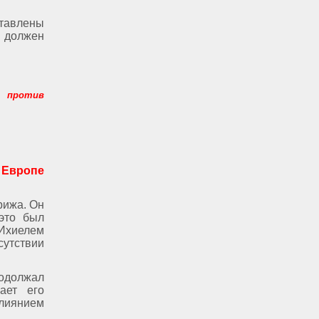
ставлены
» должен
ь против
 Европе
рижа. Он
это был
 Ихиелем
сутствии
родолжал
ает его
лиянием