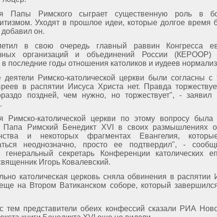
ия Папы Римского сыграет существенную роль в б
итизмом. Уходят в прошлое идеи, которые долгое время 
- добавил он.
метил в свою очередь главный раввин Конгресса ев
озных организаций и объединений России (КЕРООР)
 в последние годы отношения католиков и иудеев нормализ
 деятели Римско-католической церкви были согласны с 
реев в распятии Иисуса Христа нет. Правда торжествуе
ораздо поздней, чем нужно, но торжествует", - заяви
.
я Римско-католической церкви по этому вопросу была
. Папа Римский Бенедикт XVI в своих размышлениях о
анства и некоторых фрагментах Евангелия, которы
ваться неоднозначно, просто ее подтвердил", - сооб
 генеральный секретарь Конференции католических еп
священник Игорь Ковалевский.
ьно католическая церковь сняла обвинения в распятии 
еще на Втором Ватиканском соборе, который завершилс
с тем представители обеих конфессий сказали РИА Ново