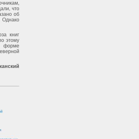
чникам,
али, что
азано об
 Однако
за книг
по этому
й форме
северной
канский
ой
я