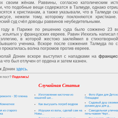
х своим жёнам. Раввины, согласно католическим исто
и, что подобные вещи содержатся в Талмуде, однако отриц
осятся к христианам, а также указывали, что в Талмуде ск
сусе, нежели тому, которому поклоняются христиане.
еский суд счёл доводы раввинов неубедительными.
 году в Париже по решению суда было сожжено 23 во
, изъятых у французских евреев. Равин Иехиэль написал 
эллегию, в которой жестоко заклеймил в стихотворно
бывшего ученика. Вскоре после сожжения Талмуда по 
 прокатилась волна погромов против евреев.
колай Донин вскоре выступил с нападками на
францис
 за что был отлучен от ордена и затем казнен.
к Донин
здесь
.
я пост?
Поделись!
Случайная Статья
Изготовление кисточки из
Фото Идеи для Детск
ремонте - 3D пленка
кошачей ше...
Площадки
Садовый душ своими
 Комнатное
Как высушить погреб ведром
руками,душ для д...
я из старого
Игрушки из ваты, сделай сам на
Самодельная улична
ка
Новы...
печь+камин Черт...