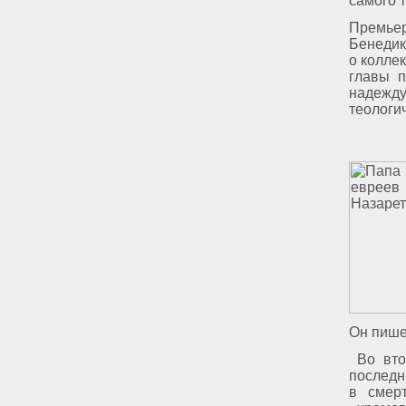
самого т
Премьер
Бенедикт
о колле
главы п
надежду
теологи
Он пишет
Во втор
последн
в смер