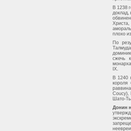
В 1238 
доклад,
обвине
Христа
амораль
плохо и
По резу
Талмуд
доминик
сжечь 
монарха
IX.
В 1240 
короля
раввина
Coucy),
Шато-Тье
Донин н
утвержд
экскрем
запрещ
неевреи