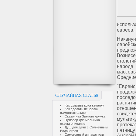
исполь
евреев.
Наканун
еврейск
предлож
Вознесе
столети
народа 
массовы
Средние
"Еврейс
продолж
СЛУЧАЙНАЯ СТАТЬЯ
последо
распяти
Как сделать коня качалку
отношен
Как сделать пеноблок
самостоятельно...
свидет
Сказочная Зимняя кружка
мульти
Пуловер для мальчика
схема описание
протека
Душ для дачи с Солнечным
пятниц
Водонагрев...
Самогонный аппарат или
Андрей 