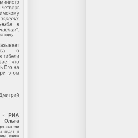
министр
четверг
скому
азарета:
ъезда в
шения"
.
за книгу
зывает
зиса о
в гибели
ает, что
ь Его на
при этом
Дмитрий
 - РИА
Ольга
тавители
и видят в
ким тезиса