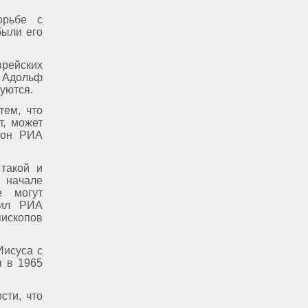
орьбе с
были его
рейских
 Адольф
уются.
тем, что
т, может
л он РИА
 такой и
 начале
е могут
щил РИА
ископов
Иисуса с
я в 1965
сти, что