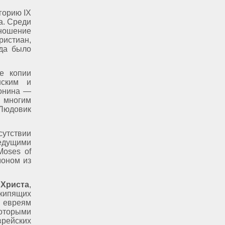
горию IX
а. Среди
ношение
истиан,
да было
е копии
нским и
Донина —
 многим
 Людовик
сутствии
едущими
oses of
моном из
 Христа
,
 кипящих
о евреям
оторыми
врейских