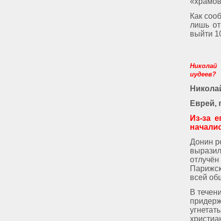
«храмов
Как соо
лишь от
выйти 1
Николай
иудеев?
Никола
Еврей,
Из-за 
началис
Донин р
выразил
отлучён
Парижск
всей об
В течен
придер
угнета
христиа