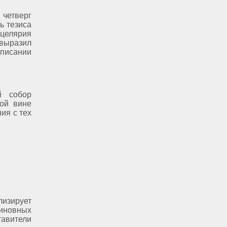
 четверг
ь тезиса
нцелярия
 выразил
аписании
й собор
ной вине
ия с тех
лизирует
виновных
авители