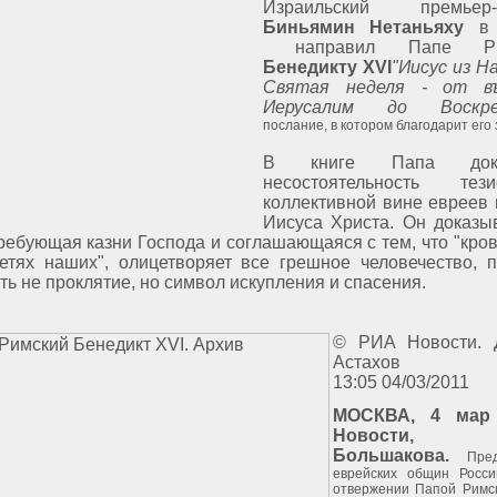
Израильский премьер-
Биньямин Нетаньяху
в 
направил Папе Рим
Бенедикту XVI
"Иисус из Н
Святая неделя - от в
Иерусалим до Воскре
послание, в котором благодарит его 
В книге Папа дока
несостоятельность те
коллективной вине евреев 
Иисуса Христа. Он доказыв
требующая казни Господа и соглашающаяся с тем, что "кров
етях наших", олицетворяет все грешное человечество, 
ть не проклятие, но символ искупления и спасения.
© РИА Новости. 
Астахов
13:05
04/03/2011
МОСКВА, 4 мар
Новости, 
Большакова.
Предс
еврейских общин Росси
отвержении Папой Римс