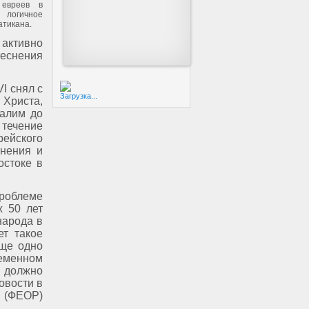
 евреев в
 логичное
атикана.
ивно
еснения
I снял с
Загрузка...
 Христа,
салим до
 течение
рейского
онения и
остоке в
проблеме
х 50 лет
народа в
ет такое
еще одно
еменном
 должно
овости в
 (ФЕОР)