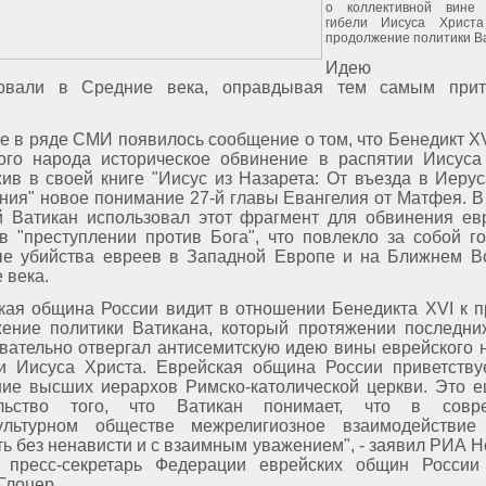
о коллективной вине
гибели Иисуса Христа
продолжение политики В
Идею акт
зовали в Средние века, оправдывая тем самым прит
е в ряде СМИ появилось сообщение о том, что Бенедикт XV
ого народа историческое обвинение в распятии Иисуса
ив в своей книге "Иисус из Назарета: От въезда в Иеру
ния" новое понимание 27-й главы Евангелия от Матфея. В
й Ватикан использовал этот фрагмент для обвинения ев
в "преступлении против Бога", что повлекло за собой г
е убийства евреев в Западной Европе и на Ближнем В
 века.
кая община России видит в отношении Бенедикта XVI к 
ение политики Ватикана, который протяжении последни
вательно отвергал антисемитскую идею вины еврейского 
и Иисуса Христа. Еврейская община России приветству
ие высших иерархов Римско-католической церкви. Это 
ельство того, что Ватикан понимает, что в совр
культурном обществе межрелигиозное взаимодействие
ть без ненависти и с взаимным уважением", - заявил РИА Н
у пресс-секретарь Федерации еврейских общин России
Глоцер.