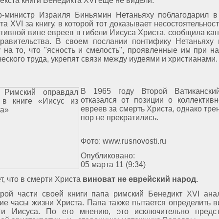
екста книги Бенедикта XVI еще не видели.
-министр Израиля Биньямин Нетаньяху поблагодарил в
а XVI за книгу, в которой тот доказывает несостоятельност
ктивной вине евреев в гибели Иисуса Христа, сообщила ка
равительства. В своем послании понтифику Нетаньяху
 на то, что "ясность и смелость", проявленные им при н
ческого труда, укрепят связи между иудеями и христианами.
В 1965 году Второй Ватикански
отказался от позиции о коллектив
евреев за смерть Христа, однако трен
пор не прекратились.
Фото: www.rusnovosti.ru
Опубликовано:
05 марта 11 (9:34)
, что в смерти Христа
виноват не еврейский народ.
ой части своей книги папа римский Бенедикт XVI ана
ие часы жизни Христа. Папа также пытается определить 
ти Иисуса. По его мнению, это исключительно предст