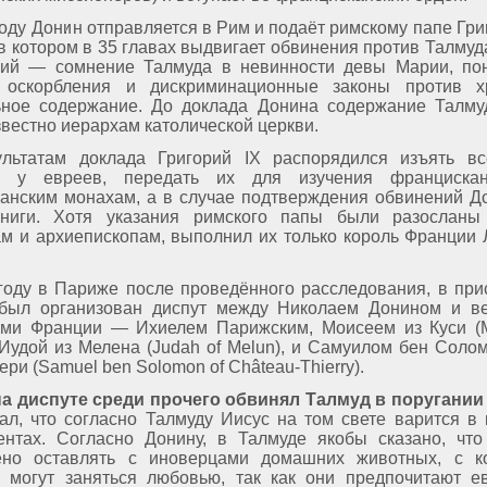
году Донин отправляется в Рим и подаёт римскому папе Гри
 в котором в 35 главах выдвигает обвинения против Талмуд
ний — сомнение Талмуда в невинности девы Марии, по
, оскорбления и дискриминационные законы против хр
ное содержание. До доклада Донина содержание Талму
звестно иерархам католической церкви.
льтатам доклада Григорий IX распорядился изъять вс
а у евреев, передать их для изучения франциска
анским монахам, а в случае подтверждения обвинений 
книги. Хотя указания римского папы были разосланы
м и архиепископам, выполнил их только король Франции
году в Париже после проведённого расследования, в при
 был организован диспут между Николаем Донином и в
ми Франции — Ихиелем Парижским, Моисеем из Куси (M
 Иудой из Мелена (Judah of Melun), и Самуилом бен Соло
ри (Samuel ben Solomon of Château-Thierry).
а диспуте среди прочего обвинял Талмуд в поругании
ал, что согласно Талмуду Иисус на том свете варится в
ентах. Согласно Донину, в Талмуде якобы сказано, чт
ено оставлять с иноверцами домашних животных, с к
 могут заняться любовью, так как они предпочитают е