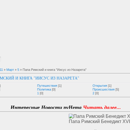
11
»
Март
»
5
» Папа Римский и книга "Иисус из Назарета"
МСКИЙ И КНИГА "ИИСУС ИЗ НАЗАРЕТА"
]
Путешествия
[1]
Открытия
[1]
]
Политика
[0]
Происшествия
[5]
1
[0]
2
[0]
нтересные Новости руНета
Читать далее...
Папа Римский Бенедикт XVI