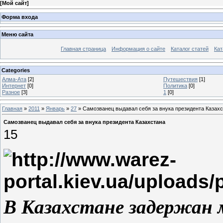
[
Мой сайт
]
Форма входа
Меню сайта
Главная страница
Информация о сайте
Каталог статей
Кат
Categories
Алма-Ата
[2]
Путешествия
[1]
Интернет
[0]
Политика
[0]
Разное
[3]
1
[0]
Главная
»
2011
»
Январь
»
27
» Самозванец выдавал себя за внука президента Казах
Самозванец выдавал себя за внука президента Казахстана
15
В Казахстане задержан