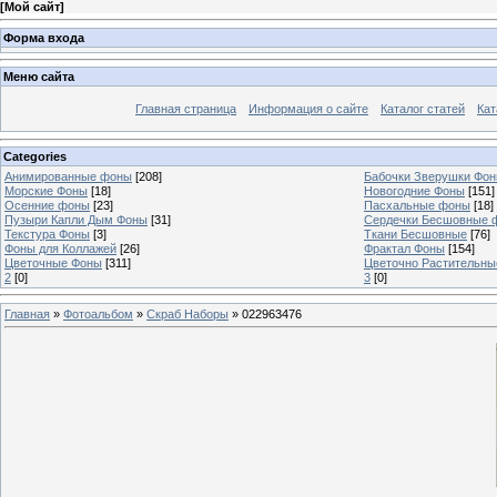
[
Мой сайт
]
Форма входа
Меню сайта
Главная страница
Информация о сайте
Каталог статей
Кат
Categories
Анимированные фоны
[208]
Бабочки Зверушки Фо
Морские Фоны
[18]
Новогодние Фоны
[151]
Осенние фоны
[23]
Пасхальные фоны
[18]
Пузыри Капли Дым Фоны
[31]
Сердечки Бесшовные 
Текстура Фоны
[3]
Ткани Бесшовные
[76]
Фоны для Коллажей
[26]
Фрактал Фоны
[154]
Цветочные Фоны
[311]
Цветочно Растительн
2
[0]
3
[0]
Главная
»
Фотоальбом
»
Скраб Наборы
» 022963476