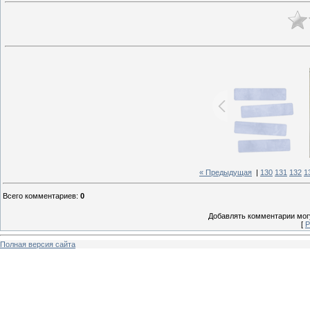
« Предыдущая
|
130
131
132
1
Всего комментариев
:
0
Добавлять комментарии могу
[
Р
Полная версия сайта