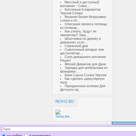
Местный и доступный
материал - Сама...
Коптильня 6 вариантов
Чертеж Схема
Вязаная Белая безрукавка
схема и оп...
Описание проекта теплицы
из поликар...
Как узнать, будут ли
заморозки? Защ...
Шпатлевка по дереву в
домашних усло...
Саманный дом
Самогонный аппарат или
дистиллятор....
Сало домашнего копчения
Рецепт
Мягкий Диванчик для Дачи
Зарядка для мобильника из
фонарика-...
Баня Сауна Схема Чертеж
Как сделать циркулярную
пилу
Праздничные колпаки Для
Детского пр...
NOVO.RU
Загрузка...
на сайте
в интернете