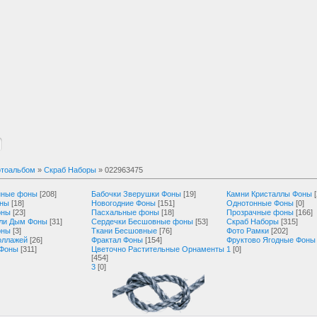
тоальбом
»
Скраб Наборы
» 022963475
нные фоны
[208]
Бабочки Зверушки Фоны
[19]
Камни Кристаллы Фоны
оны
[18]
Новогодние Фоны
[151]
Однотонные Фоны
[0]
оны
[23]
Пасхальные фоны
[18]
Прозрачные фоны
[166]
ли Дым Фоны
[31]
Сердечки Бесшовные фоны
[53]
Скраб Наборы
[315]
оны
[3]
Ткани Бесшовные
[76]
Фото Рамки
[202]
оллажей
[26]
Фрактал Фоны
[154]
Фруктово Ягодные Фоны
 Фоны
[311]
Цветочно Растительные Орнаменты
1
[0]
[454]
3
[0]