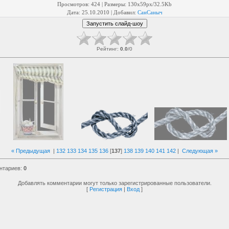
Просмотров
: 424 |
Размеры
: 130x59px/32.5Kb
Дата
: 25.10.2010 |
Добавил
:
СанСаныч
Рейтинг
:
0.0
/
0
« Предыдущая
|
132
133
134
135
136
[
137
]
138
139
140
141
142
|
Следующая »
нтариев
:
0
Добавлять комментарии могут только зарегистрированные пользователи.
[
Регистрация
|
Вход
]