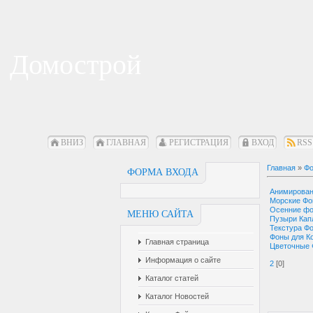
Домострой
ВНИЗ
ГЛАВНАЯ
РЕГИСТРАЦИЯ
ВХОД
RSS
Главная
»
Фо
ФОРМА ВХОДА
Анимирова
Морские Ф
Осенние ф
МЕНЮ САЙТА
Пузыри Кап
Текстура Ф
Фоны для К
Главная страница
Цветочные
Информация о сайте
2
[0]
Каталог статей
Каталог Новостей