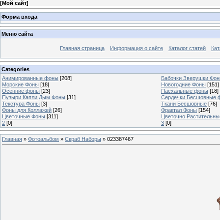
[
Мой сайт
]
Форма входа
Меню сайта
Главная страница
Информация о сайте
Каталог статей
Кат
Categories
Анимированные фоны
[208]
Бабочки Зверушки Фо
Морские Фоны
[18]
Новогодние Фоны
[151]
Осенние фоны
[23]
Пасхальные фоны
[18]
Пузыри Капли Дым Фоны
[31]
Сердечки Бесшовные 
Текстура Фоны
[3]
Ткани Бесшовные
[76]
Фоны для Коллажей
[26]
Фрактал Фоны
[154]
Цветочные Фоны
[311]
Цветочно Растительн
2
[0]
3
[0]
Главная
»
Фотоальбом
»
Скраб Наборы
» 023387467