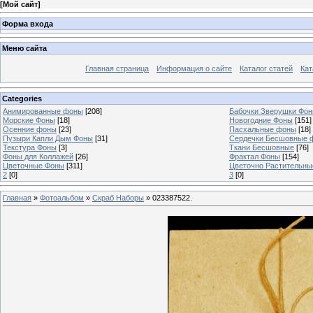
[
Мой сайт
]
Форма входа
Меню сайта
Главная страница
Информация о сайте
Каталог статей
Кат
Categories
Анимированные фоны
[208]
Бабочки Зверушки Фо
Морские Фоны
[18]
Новогодние Фоны
[151]
Осенние фоны
[23]
Пасхальные фоны
[18]
Пузыри Капли Дым Фоны
[31]
Сердечки Бесшовные 
Текстура Фоны
[3]
Ткани Бесшовные
[76]
Фоны для Коллажей
[26]
Фрактал Фоны
[154]
Цветочные Фоны
[311]
Цветочно Растительн
2
[0]
3
[0]
Главная
»
Фотоальбом
»
Скраб Наборы
» 023387522.