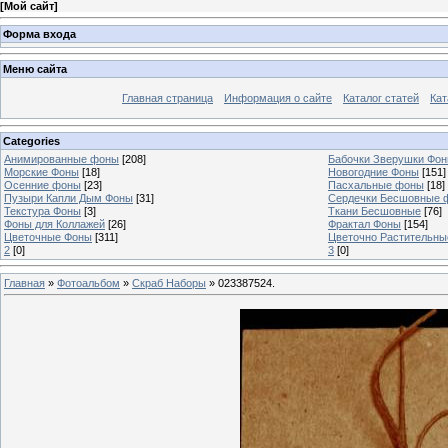
[
Мой сайт
]
Форма входа
Меню сайта
Главная страница
Информация о сайте
Каталог статей
Кат
Categories
Анимированные фоны
[208]
Бабочки Зверушки Фо
Морские Фоны
[18]
Новогодние Фоны
[151]
Осенние фоны
[23]
Пасхальные фоны
[18]
Пузыри Капли Дым Фоны
[31]
Сердечки Бесшовные 
Текстура Фоны
[3]
Ткани Бесшовные
[76]
Фоны для Коллажей
[26]
Фрактал Фоны
[154]
Цветочные Фоны
[311]
Цветочно Растительн
2
[0]
3
[0]
Главная
»
Фотоальбом
»
Скраб Наборы
» 023387524.