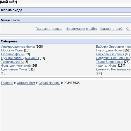
[
Мой сайт
]
Форма входа
Меню сайта
Главная страница
Информация о сайте
Каталог статей
Кат
Categories
Анимированные фоны
[208]
Бабочки Зверушки Фо
Морские Фоны
[18]
Новогодние Фоны
[151]
Осенние фоны
[23]
Пасхальные фоны
[18]
Пузыри Капли Дым Фоны
[31]
Сердечки Бесшовные 
Текстура Фоны
[3]
Ткани Бесшовные
[76]
Фоны для Коллажей
[26]
Фрактал Фоны
[154]
Цветочные Фоны
[311]
Цветочно Растительн
2
[0]
3
[0]
Главная
»
Фотоальбом
»
Скраб Наборы
» 023417638