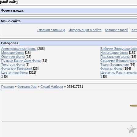
[
Мой сайт
]
Форма входа
Меню сайта
Главная страница
Информация о сайте
Каталог статей
Кат
Categories
Анимированные фоны
[208]
Бабочки Зверушки Фо
Морские Фоны
[18]
Новогодние Фоны
[151]
Осенние фоны
[23]
Пасхальные фоны
[18]
Пузыри Капли Дым Фоны
[31]
Сердечки Бесшовные 
Текстура Фоны
[3]
Ткани Бесшовные
[76]
Фоны для Коллажей
[26]
Фрактал Фоны
[154]
Цветочные Фоны
[311]
Цветочно Растительн
2
[0]
3
[0]
Главная
»
Фотоальбом
»
Скраб Наборы
» 023417731