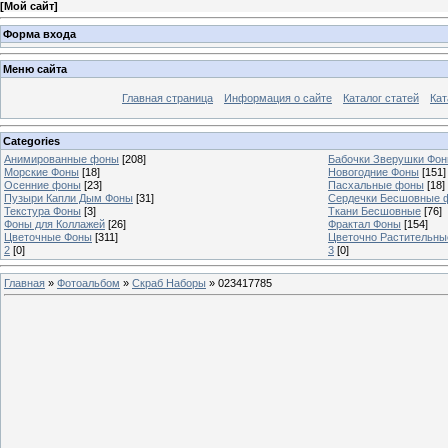
[
Мой сайт
]
Форма входа
Меню сайта
Главная страница
Информация о сайте
Каталог статей
Кат
Categories
Анимированные фоны
[208]
Бабочки Зверушки Фо
Морские Фоны
[18]
Новогодние Фоны
[151]
Осенние фоны
[23]
Пасхальные фоны
[18]
Пузыри Капли Дым Фоны
[31]
Сердечки Бесшовные 
Текстура Фоны
[3]
Ткани Бесшовные
[76]
Фоны для Коллажей
[26]
Фрактал Фоны
[154]
Цветочные Фоны
[311]
Цветочно Растительн
2
[0]
3
[0]
Главная
»
Фотоальбом
»
Скраб Наборы
» 023417785